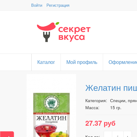
Войти
Регистрация
Каталог
Мой профиль
Оформление
Желатин пищ
Категория:
Специи, прян
Масса:
15 гр.
27.37 руб
-
+
Кол-во: