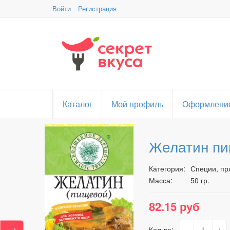
Войти
Регистрация
Каталог
Мой профиль
Оформление
Желатин пи
Категория:
Специи, пр
Масса:
50 гр.
82.15 руб
-
+
Кол-во: