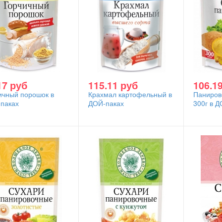
17 руб
115.11 руб
106.1
ичный порошок в
Крахмал картофельный в
Паниров
паках
ДОЙ-паках
300г в Д