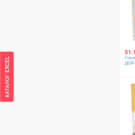
51.
Горч
ДОЙ-