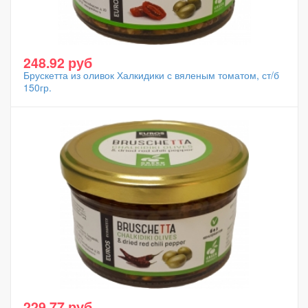
248.92 руб
Брускетта из оливок Халкидики с вяленым томатом, ст/б
150гр.
229.77 руб