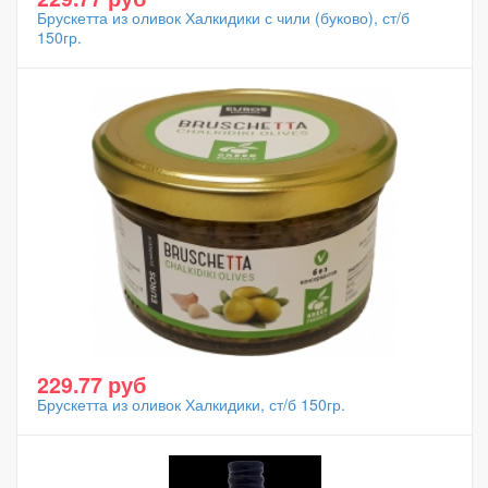
Брускетта из оливок Халкидики с чили (буково), ст/б
150гр.
229.77 руб
Брускетта из оливок Халкидики, ст/б 150гр.